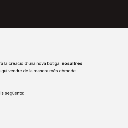
rà la creació d'una nova botiga,
nosaltres
ugui vendre de la manera més còmode
els següents: