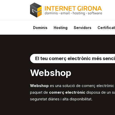
Dominis
Hosting
Servidors
Certificat
El teu comerç electrònic més sencil
Web
shop
Webshop
es una solució de comerç electrònic t
paquet de
comerç electrònic
disposa de un sup
seguretat diàries i alta disponibilitat.