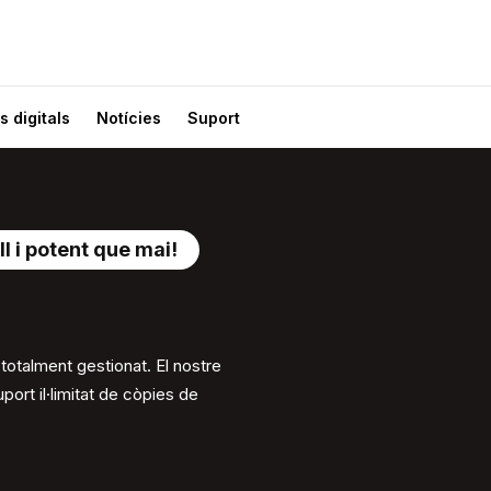
s digitals
Notícies
Suport
l i potent que mai!
otalment gestionat. El nostre
ort il·limitat de còpies de