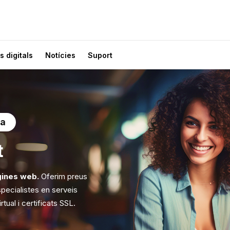
s digitals
Notícies
Suport
ça
t
gines web.
Oferim preus
specialistes en serveis
tual i certificats SSL.