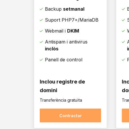
Backup
setmanal
Suport PHP7+/MariaDB
Webmail i
DKIM
Antispam i antivirus
inclòs
Panell de control
Inclou registre de
In
domini
do
Transferència gratuïta
Tra
Contractar