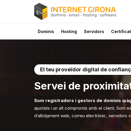
Dominis
Hosting
Servidors
Certificat
El teu proveïdor digital de confian
Servei de
proximita
Som registradors i gestors de dominis ipà
ajustats i un alt compromís amb el client. Som e
d’allotjament web, correu electrònic, servidors vir