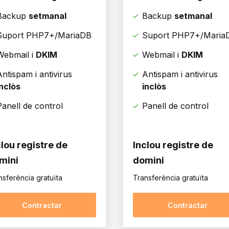
Backup
setmanal
Backup
setmanal
Suport PHP7+/MariaDB
Suport PHP7+/Maria
Webmail i
DKIM
Webmail i
DKIM
Antispam i antivirus
Antispam i antivirus
inclòs
inclòs
Panell de control
Panell de control
clou registre de
Inclou registre de
mini
domini
nsferència gratuïta
Transferència gratuïta
Contractar
Contractar